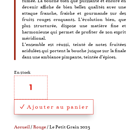
fumée. La bouche bien que puissante et encore en
devenir affiche de bien belles qualités avec une
attaque franche, fraîche et gourmande sur des
fruits rouges croquants. L’évolution bien, que
plus structurée, dispose une matière fine et
harmonieuse qui permet de profiter de son esprit
méridional.
L’ensemble est réussi, teinté de notes fruitées
acidulées qui portent la bouche jusque sur la finale
dans une ambiance pimpante, teintée d’épices.
En stock
quantité
de
Le
Petit
Grain
Ajouter au panier
2023
Accueil
/
Rouge
/ Le Petit Grain 2023