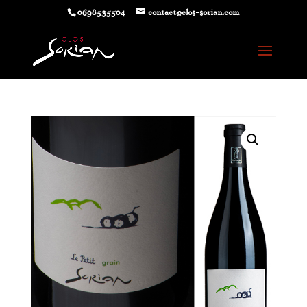
0698535504
contact@clos-sorian.com