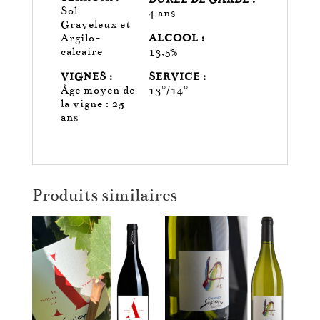
Sol
4 ans
Graveleux et
Argilo-
ALCOOL :
calcaire
13,5%
VIGNES :
SERVICE :
Âge moyen de
13°/14°
la vigne :
25
ans
Produits similaires