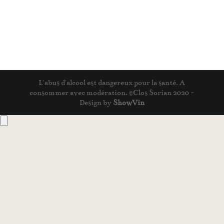
prix :
21,35€
à
47,50€
L'abus d'alcool est dangereux pour la santé. A
consommer avec modération. ©Clos Sorian 2020 -
Design by
ShowVin