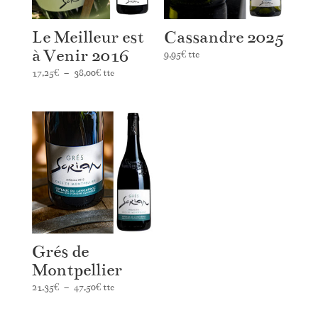
Le Meilleur est
Cassandre 2025
à Venir 2016
9,95
€
ttc
Plage
17,25
€
–
38,00
€
ttc
de
prix :
17,25€
à
38,00€
Grés de
Montpellier
Plage
21,35
€
–
47,50
€
ttc
de