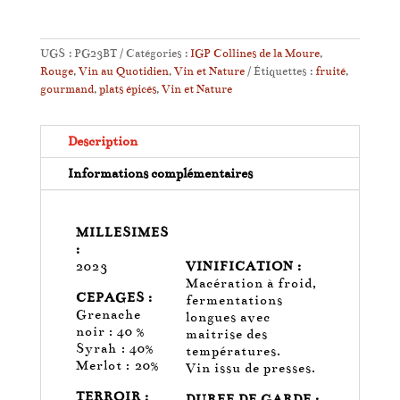
UGS :
PG23BT
Catégories :
IGP Collines de la Moure
,
Rouge
,
Vin au Quotidien
,
Vin et Nature
Étiquettes :
fruité
,
gourmand
,
plats épicés
,
Vin et Nature
Description
Informations complémentaires
MILLESIMES
:
2023
VINIFICATION :
Macération à froid,
CEPAGES :
fermentations
Grenache
longues avec
noir : 40 %
maitrise des
Syrah : 40%
températures.
Merlot : 20%
Vin issu de presses.
TERROIR :
DUREE DE GARDE :