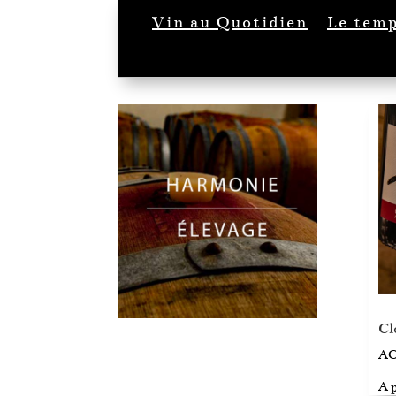
Vin au Quotidien
Le temp
Cl
AO
A p