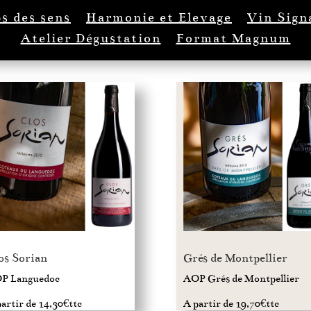
s des sens
Harmonie et Elevage
Vin Sign
Atelier Dégustation
Format Magnum
os Sorian
Grés de Montpellier
P Languedoc
AOP Grés de Montpellier
artir de 14,30€ttc
A partir de 19,70€ttc