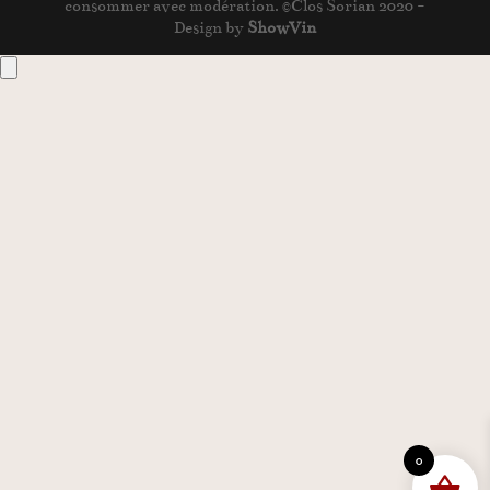
consommer avec modération. ©Clos Sorian 2020 -
Design by
ShowVin
0