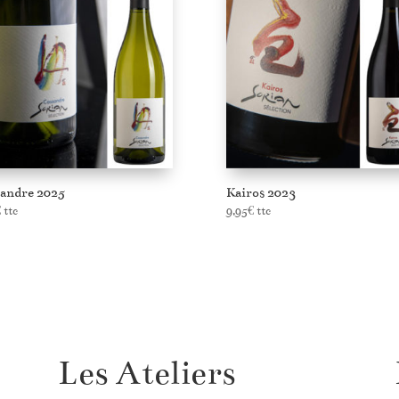
andre 2025
Kairos 2023
€
ttc
9,95
€
ttc
Les Ateliers