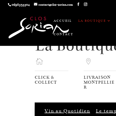
0698535504
contact@clos-sorian.com
ACCUEIL
LA BOUTIQUE
CONTACT
La Boutiqu
CLICK &
LIVRAISON
COLLECT
MONTPELLIE
R
Vin au Quotidien
Le temp