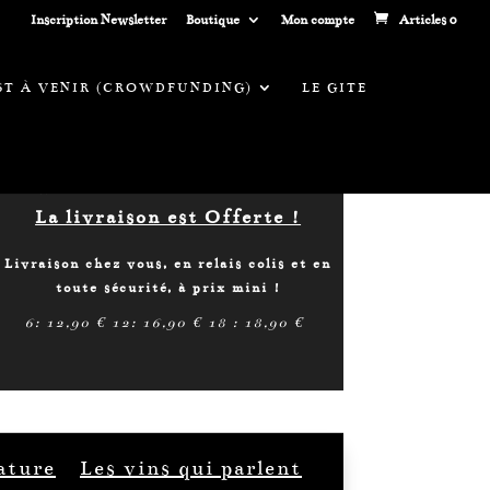
Inscription Newsletter
Boutique
Mon compte
Articles 0
EST À VENIR (CROWDFUNDING)
LE GITE
A partir de 24 btls ou 300€ :
La livraison est Offerte !
Livraison chez vous, en relais colis et en
toute sécurité, à prix mini !
6: 12,90 € 12: 16,90 € 18 : 18,90 €
ature
Les vins qui parlent