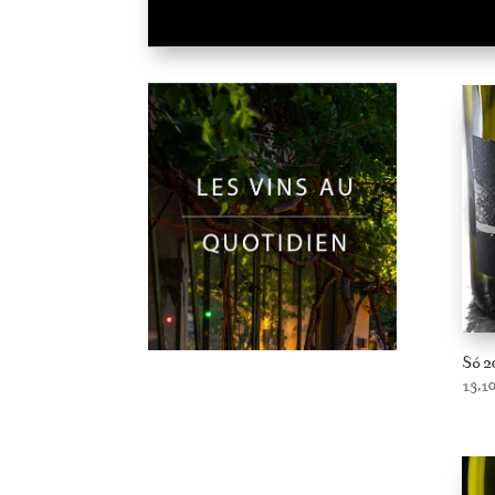
Só 2
13,1