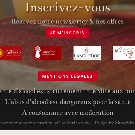
Inscrivez-vous
Recevez notre newsletter & nos offres
JE M'INSCRIS
MENTIONS LÉGALES
ente d’alcool est strictement interdite aux mi
L’abus d’alcool est dangereux pour la santé
A consommer avec modération
 consommer avec modération. ©Clos Sorian 2020 - Design by
ShowVin