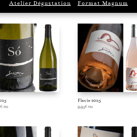
Atelier Dégustation
Format Magnum
025
Flavie 2025
0
€
ttc
9,95
€
ttc