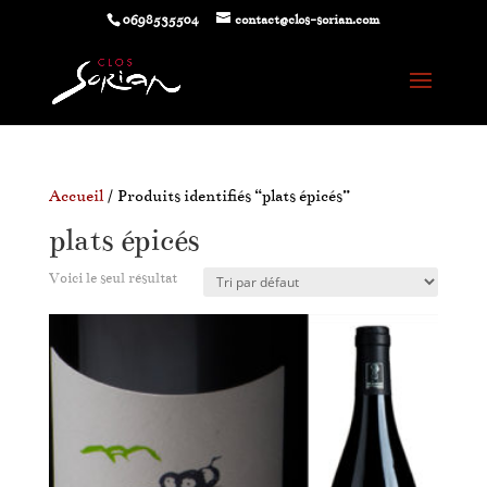
0698535504
contact@clos-sorian.com
Accueil
/ Produits identifiés “plats épicés”
plats épicés
Voici le seul résultat