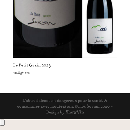
Le Petit Grain 2023
10,85
€
ttc
L'abus d'alcool est dangereux pour la santé. A
consommer avec modération. ©Clos Sorian 2020 -
Design by
ShowVin