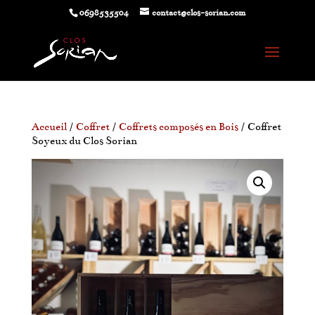
0698535504
contact@clos-sorian.com
Accueil
/
Coffret
/
Coffrets composés en Bois
/ Coffret
Soyeux du Clos Sorian