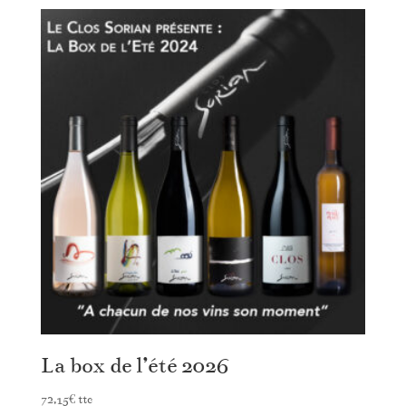
La box de l’été 2026
72,15
€
ttc