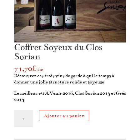
Coffret Soyeux du Clos
Sorian
71,70
€
ttc
Découvrez ces trois vins de garde à qui le temps à
donner une jolie structure ronde et soyeuse
Le meilleur est À Venir 2016, Clos Sorian 2013 et Grés
2013
quantité
Ajouter au panier
de
Coffret
Soyeux
du