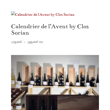
Calendrier de l’Avent by Clos
Sorian
Plage
129,00
€
–
199,00
€
ttc
de
prix :
129,00€
à
199,00€