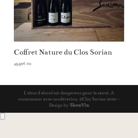
Coffret Nature du Clos Sorian
49,90
€
ttc
L'abus d'alcool est dangereux pour la santé. A
consommer avec modération. ©Clos Sorian 2020 -
Design by
ShowVin