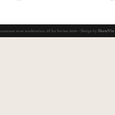
 consommer avec modération. ©Clos Sorian 2020 - Design by
ShowVin