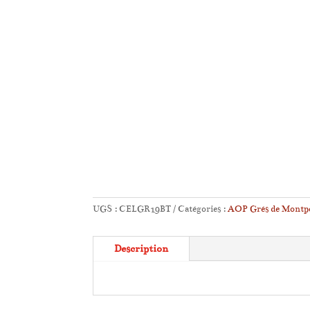
UGS :
CELGR19BT
Catégories :
AOP Grés de Montpe
Description