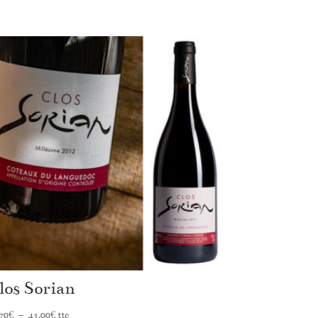
los Sorian
Plage
70
€
–
41,00
€
ttc