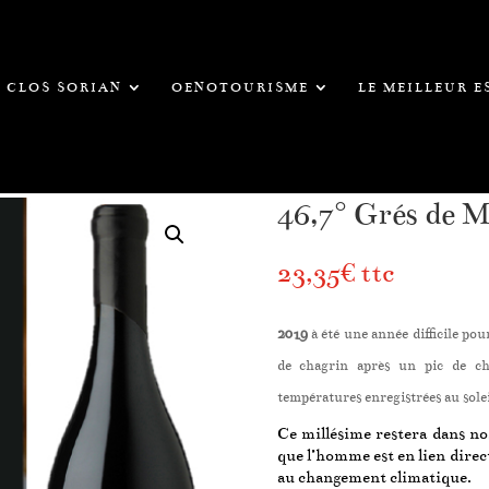
CLOS SORIAN
OENOTOURISME
LE MEILLEUR 
46,7° Grés de M
23,35
€
ttc
2019
à été une année difficile po
de chagrin après un pic de ch
températures enregistrées au solei
Ce millésime restera dans no
que l’homme est en lien direct
au changement climatique.