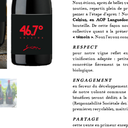
Nous étions, après de belles 
soutien, repartis plein de pr
passer à l’étape d’après ! N
Celsius, en AOP Languedoc
bouteille. De cette façon no
collective quant à la prése
« témoin »
. Nous l’avons conç
R E S P E C T
pour notre vigne reflet ex
vinification adaptée : peti
concrétise fièrement sa tr
biologique.
E N G A G E M E N T
en faveur du développement d
de notre volonté commune d
bénéfices seront dédiés à l
(Responsabilité Sociétale des
premières recyclables, maitris
P A R T A G E
cette vente en primeur except