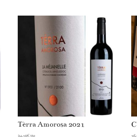
Tèrra Amorosa 2021
C
24,10
€
ttc
16,