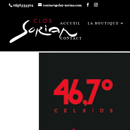
0698535504
contact@clos-sorian.com
ACCUEIL
LA BOUTIQUE
CONTACT