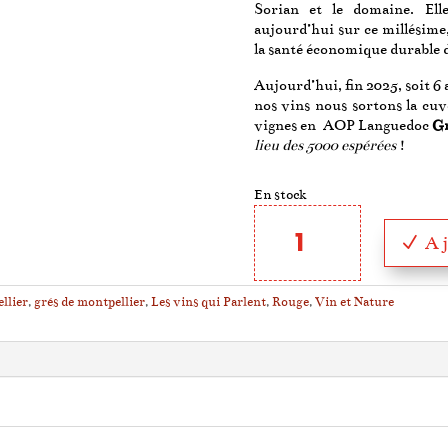
Sorian et le domaine. El
aujourd’hui sur ce millésime
la santé économique durable 
Aujourd’hui, fin 2025, soit 6 
nos vins nous sortons la cuvé
vignes en AOP Languedoc
Gr
lieu des 5000 espérées
!
En stock
quantité
de
A
46,7°
Grés
de
llier
,
grés de montpellier
,
Les vins qui Parlent
,
Rouge
,
Vin et Nature
Montpellier
2019