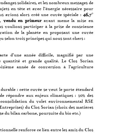
vendanges solidaires, et les nombreux messages de
ojets en tête et avec l’énergie nécessaire pour
ous avions alors créé une cuvée spéciale :
46,7°
,
vendu en primeur
avant meme la mise en
us voulions participer à la prise de conscience
rvation de la planète en proposant une cuvée
u selon trois principes qui nous sont chers :
acte d’une année difficile, magnifié par une
te quantité et grande qualité. Le Clos Sorian
oisième année de conversion à l’agriculture
urable : cette cuvée se veut le porte étendard
e répondre aux enjeux climatiques : 10% des
a consolidation du volet environnemental RSE
 Entreprises) du Clos Sorian (choix des matières
e du bilan carbone, poursuite du bio etc.)
ionnelle renforce ce lien entre les amis du Clos