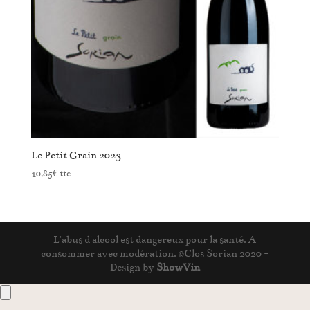
Le Petit Grain 2023
10,85
€
ttc
L'abus d'alcool est dangereux pour la santé. A
consommer avec modération. ©Clos Sorian 2020 -
Design by
ShowVin