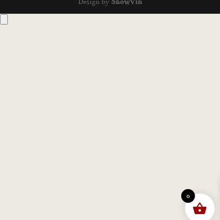
Design by
ShowVin
0