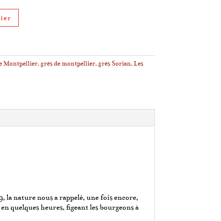
ier
 Montpellier
,
grés de montpellier
,
grés Sorian
,
Les
, la nature nous a rappelé, une fois encore,
s en quelques heures, figeant les bourgeons à