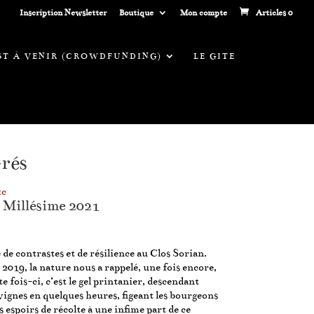
Inscription Newsletter
Boutique
Mon compte
Articles 0
EST À VENIR (CROWDFUNDING)
LE GITE
rés
lage
tc
e
 Millésime 2021
rix :
2,90€
e contrastes et de résilience au Clos Sorian.
20,00€
 2019, la nature nous a rappelé, une fois encore,
te fois-ci, c’est le gel printanier, descendant
 vignes en quelques heures, figeant les bourgeons
s espoirs de récolte à une infime part de ce