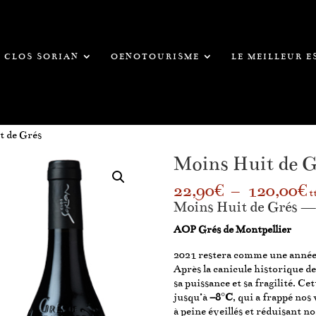
CLOS SORIAN
OENOTOURISME
LE MEILLEUR 
t de Grés
Moins Huit de G
P
22,90
€
–
120,00
€
t
d
Moins Huit de Grés —
p
2
AOP Grés de Montpellier
à
2021 restera comme une année d
1
Après la canicule historique de
sa puissance et sa fragilité. Cet
jusqu’à
–8°C
, qui a frappé nos
à peine éveillés et réduisant no