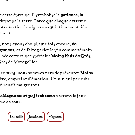
e cette épreuve. Il symbolise la
patience, la
devons à la terre. Parce que chaque extrême
otre métier de vigneron est intimement lié à
ement.
, nous avons choisi, une fois encore,
de
agement
, et de faire parler le vin comme témoin
 née cette cuvée spéciale :
Moins Huit de Grés
,
Grés de Montpellier.
née 2025, nous sommes fiers de présenter
Moins
ncère, empreint d’émotion. Un vin qui parle du
ui renaît malgré tout.
100 Magnums et 50 Jéroboams
verront le jour.
me de cœur.
Bouteille
Jeroboam
Magnum