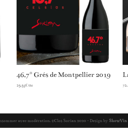
46,7° Grés de Montpellier 2019
L
23,35
€
ttc
72,
 consommer avec modération. ©Clos Sorian 2020 - Design by
ShowVin