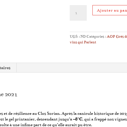
quantité
Ajouter au pan
de
Moins
Huit
de
Grés
UGS :
ND
Catégories :
AOP Grés de
vins qui Parlent
aires
me 2021
et de résilience au Clos Sorian. Après la canicule historique de 2019
’est le gel printanier, descendant jusqu’à
–8°C
, qui a frappé nos vigne
colte à une infime part de ce qu’elle aurait pu être.