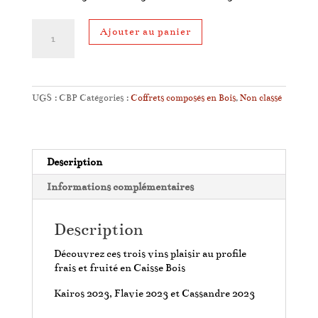
quantité
Ajouter au panier
de
Coffret
Plaisir
du
Clos
UGS :
CBP
Catégories :
Coffrets composés en Bois
,
Non classé
Sorian
Description
Informations complémentaires
Description
Découvrez ces trois vins plaisir au profile
frais et fruité en Caisse Bois
Kairos 2023, Flavie 2023 et Cassandre 2023