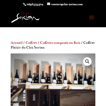
0698535504
contact@clos-sorian.com
Accueil
/
Coffret
/
Coffrets composés en Bois
/ Coffret
Plaisir du Clos Sorian