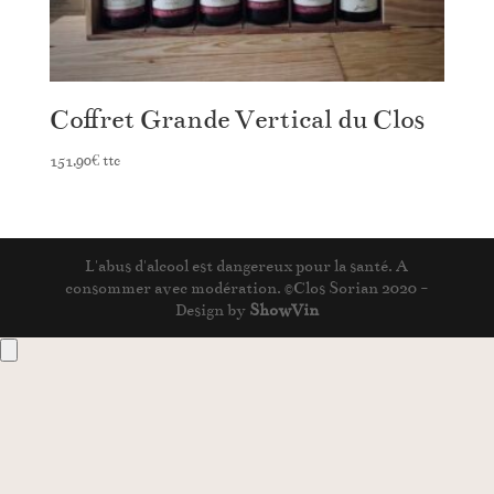
Coffret Grande Vertical du Clos
151,90
€
ttc
L'abus d'alcool est dangereux pour la santé. A
consommer avec modération. ©Clos Sorian 2020 -
Design by
ShowVin