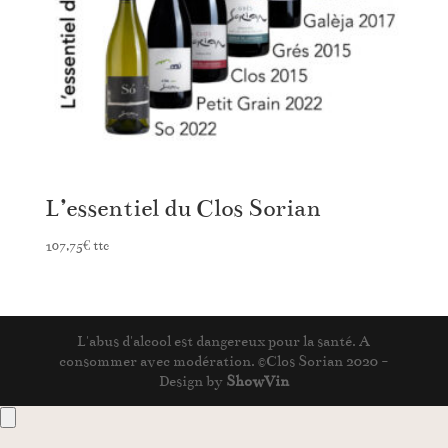
L’essentiel du Clos Sorian
107,75
€
ttc
L'abus d'alcool est dangereux pour la santé. A
consommer avec modération. ©Clos Sorian 2020 -
Design by
ShowVin