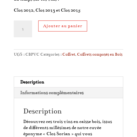
Clos 2012, Clos 2013 et Clos 2015
quantité
Ajouter au panier
de
Coffret
Petite
Vertical
du
UGS :
CBPVC
Catégories :
Coffret
,
Coffrets composés en Bois
Clos
Description
Informations complémentaires
Description
Découvrez ces trois vins en caisse bois, issus
de différents millésimes de notre cuvée
éponyme « Clos Sorian » qui vous