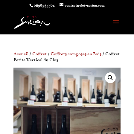
0698535504
contact@clos-sorian.com
Accueil
/
Coffret
/
Coffrets composés en Bois
/ Coffret
Petite Vertical du Clos