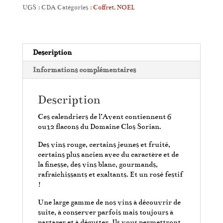
by
UGS :
CDA
Catégories :
Coffret
,
NOEL
Clos
Sorian
Description
Informations complémentaires
Description
Ces calendriers de l’Avent contiennent 6
ou12 flacons du Domaine Clos Sorian.
Des vins rouge, certains jeunes et fruité,
certains plus ancien avec du caractère et de
la finesse, des vins blanc, gourmands,
rafraîchissants et exaltants. Et un rosé festif
!
Une large gamme de nos vins à découvrir de
suite, à conserver parfois mais toujours à
partager et à déguster. Ils vous permettront