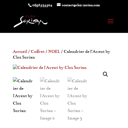
0698535504
contact@clos-sorian.com
Accueil
/
Coffret
/
NOEL
/ Calendrier de l’Avent by
Clos Sorian