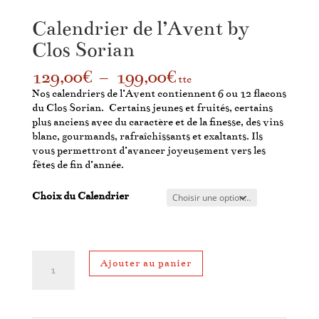
Calendrier de l’Avent by
Clos Sorian
Plage
129,00
€
–
199,00
€
ttc
de
Nos calendriers de l’Avent contiennent 6 ou 12 flacons
prix :
du Clos Sorian. Certains jeunes et fruités, certains
129,00€
plus anciens avec du caractère et de la finesse, des vins
à
blanc, gourmands, rafraîchissants et exaltants. Ils
199,00€
vous permettront d’avancer joyeusement vers les
fêtes de fin d’année.
Choix du Calendrier
quantité
Ajouter au panier
de
Calendrier
de
l'Avent