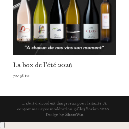
La box de l’été 2026
72,15
€
ttc
L'abus d'alcool est dangereux pour la santé. A
consommer avec modération. ©Clos Sorian 2020 -
Design by
ShowVin