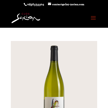
0698535504
contact@clos-sorian.com