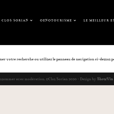
CLOS SORIAN
OENOTOURISME
LE MEILLEUR 
iner votre recherche ou utilisez le panneau de navigation ci-dessus 
 consommer avec modération. ©Clos Sorian 2020 - Design by
ShowVin