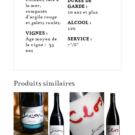
DUREE DE
la mer,
GARDE :
composés
10 ans et plus
d’argile rouge
et galets roulés.
ALCOOL :
12%
VIGNES :
Âge moyen de
SERVICE :
la vigne :
35
7°/8°
ans
Produits similaires