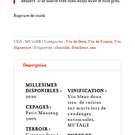
dessert. Il se marie très bien aussi avec le foie gras.
Rupture de stock
UGS :
MU22DB
Catégories :
Vin de fêtes
,
Vin de France
,
Vin
Signature
Étiquettes :
chocolat
,
fraicheur
,
zan
Description
MILLESIMES
DISPONIBLES :
VINIFICATION :
2020
Vin blanc doux
issu
de raisins
CEPAGES :
sur muris lors de
Petit Manseng
vendanges
100%
automnales,
MUTAGE
TERROIR :
Coteaux face à