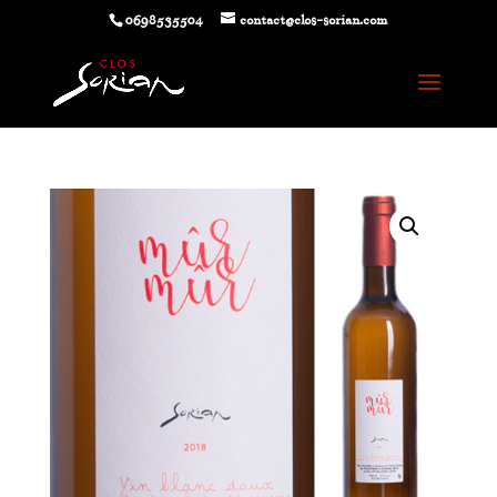
0698535504
contact@clos-sorian.com