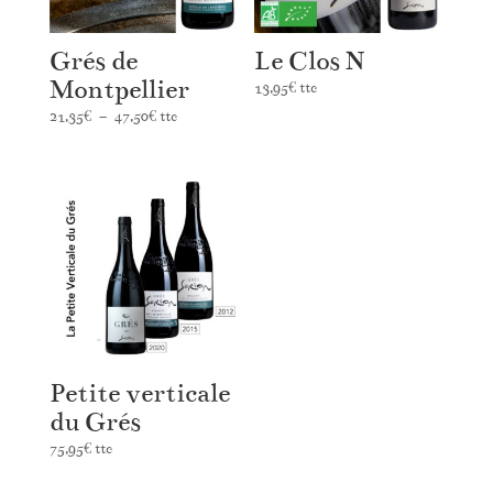
Grés de
Le Clos N
Montpellier
13,95
€
ttc
Plage
21,35
€
–
47,50
€
ttc
de
prix :
21,35€
à
47,50€
Petite verticale
du Grés
75,95
€
ttc