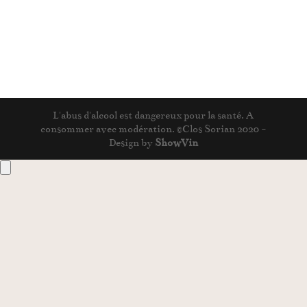
L'abus d'alcool est dangereux pour la santé. A
consommer avec modération. ©Clos Sorian 2020 -
Design by
ShowVin