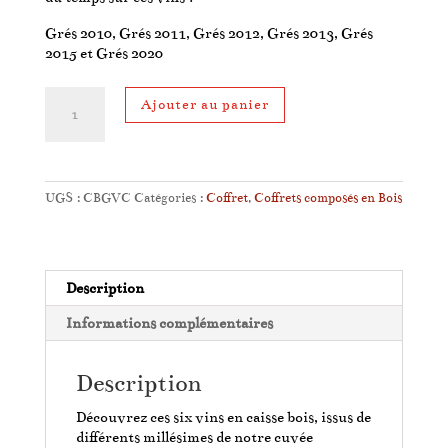
Grés 2010, Grés 2011, Grés 2012, Grés 2013, Grés
2015 et Grés 2020
quantité
Ajouter au panier
de
Coffret
Grande
Vertical
du
UGS :
CBGVC
Catégories :
Coffret
,
Coffrets composés en Bois
Clos
Description
Informations complémentaires
Description
Découvrez ces six vins en caisse bois, issus de
différents millésimes de notre cuvée