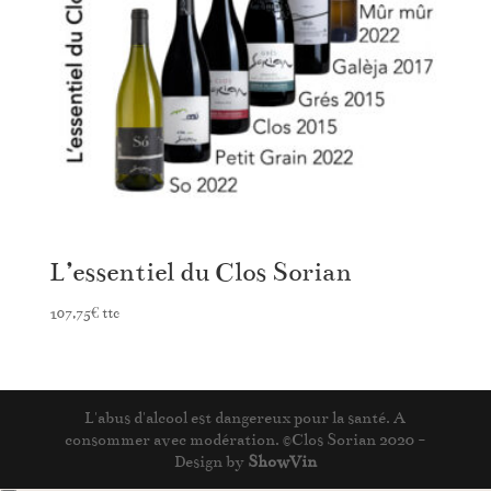
L’essentiel du Clos Sorian
107,75
€
ttc
L'abus d'alcool est dangereux pour la santé. A
consommer avec modération. ©Clos Sorian 2020 -
Design by
ShowVin