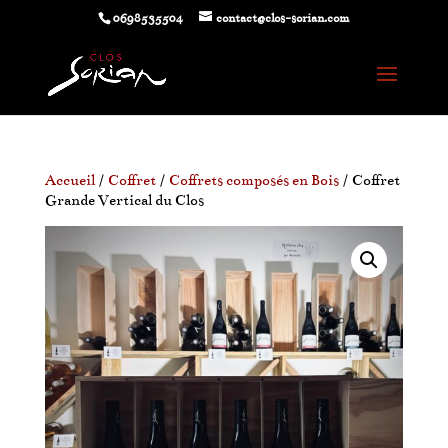
0698535504
contact@clos-sorian.com
Accueil
/
Coffret
/
Coffrets composés en Bois
/ Coffret
Grande Vertical du Clos