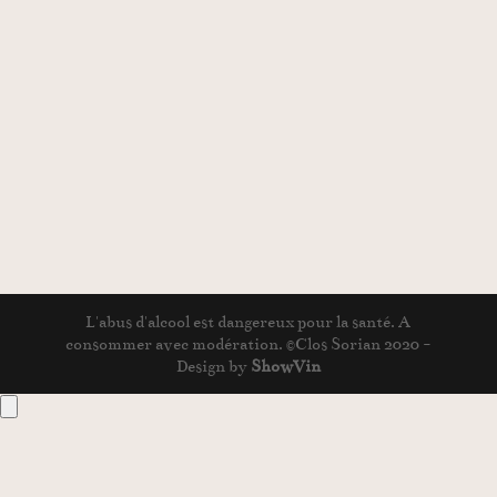
L'abus d'alcool est dangereux pour la santé. A
consommer avec modération. ©Clos Sorian 2020 -
Design by
ShowVin