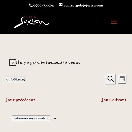
0698535504
contact@clos-sorian.com
Évènements
Il n’y a pas d’évènements à venir.
for
Notice
9
Recherc
Nav
09/08/2026
août,
Jour
de
et
Sélectionnez
Recherche
vue
2026
une
navigat
Évè
date.
de
Jour précédent
Jour suivant
vues
Évènem
S’abonner au calendrier