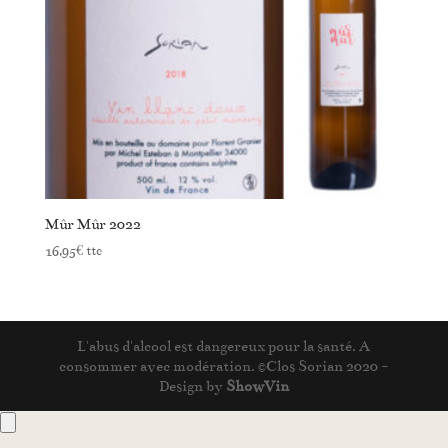
Mûr Mûr 2022
16,95
€
ttc
L'abus d'alcool est dangereux pour la santé. A
consommer avec modération. ©Clos Sorian 2020 -
Design by
ShowVin