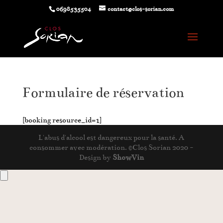
0698535504
contact@clos-sorian.com
Formulaire de réservation
[booking resource_id=1]
L'abus d'alcool est dangereux pour la santé. A
consommer avec modération. ©Clos Sorian 2020 -
Design by
ShowVin