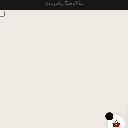
Design by
ShowVin
0