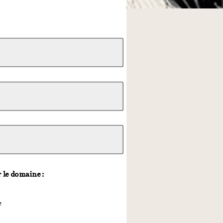
 le domaine :
e