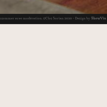
 consommer avec modération. ©Clos Sorian 2020 - Design by
ShowVin