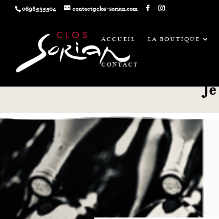
0698535504
contact@clos-sorian.com
ACCUEIL
LA BOUTIQUE
CONTACT
Je