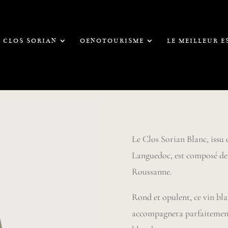
CLOS SORIAN
OENOTOURISME
LE MEILLEUR 
Le Clos Sorian Blanc, iss
Languedoc, est composé de
Roussanne.
Rond et opulent, ce vin b
accompagnera parfaitement 