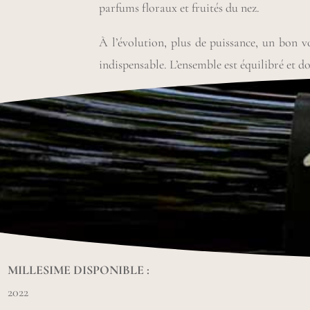
parfums floraux et fruités du nez.
À l’évolution, plus de puissance, un bon v
indispensable. L’ensemble est équilibré et d
MILLESIME DISPONIBLE :
2022