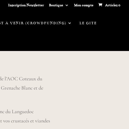
Inscription Newsletter
Boutique
Mon compte
Articles 0
EST À VENIR (CROWDFUNDING)
LE GITE
u de l’AOC Coteaux du
 Grenache Blanc et de
lanc du Languedoc
vos crustacés et viandes