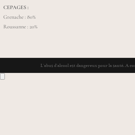
CEPAGES :
Grenache : 80%
Roussanne : 20%
L'abus d'alcool est dangereux pour la santé. A