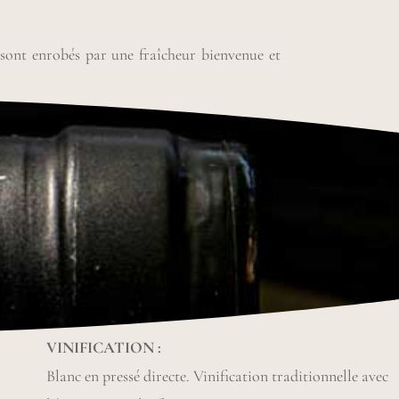
 sont enrobés par une fraîcheur bienvenue et
VINIFICATION :
Blanc en pressé directe.
Vinification traditionnelle avec