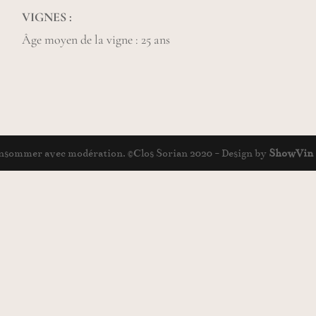
VIGNES :
Âge moyen de la vigne : 25 ans
 consommer avec modération. ©Clos Sorian 2020 - Design by
ShowVin