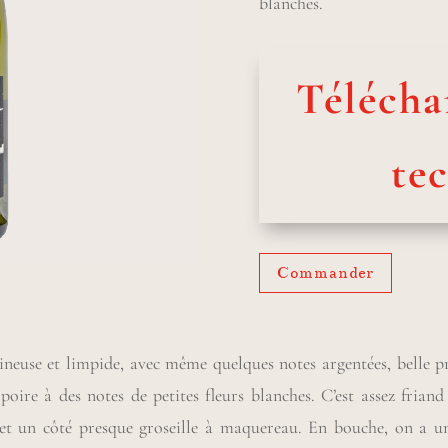
blanches.
Téléchar
te
Commander
neuse et limpide, avec même quelques notes argentées, belle pré
oire à des notes de petites fleurs blanches. C’est assez frian
t un côté presque groseille à maquereau. En bouche, on a un u