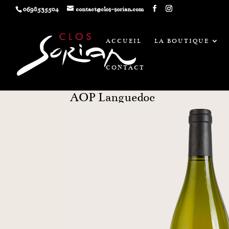
0698535504
contact@clos-sorian.com
ACCUEIL
LA BOUTIQUE
CONTACT
Só 2022
AOP Languedoc