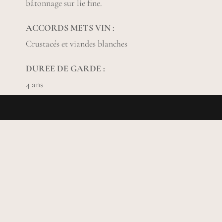
bâtonnage sur lie fine.
ACCORDS METS VIN :
Crustacés et viandes blanches
DUREE DE GARDE :
4 ans