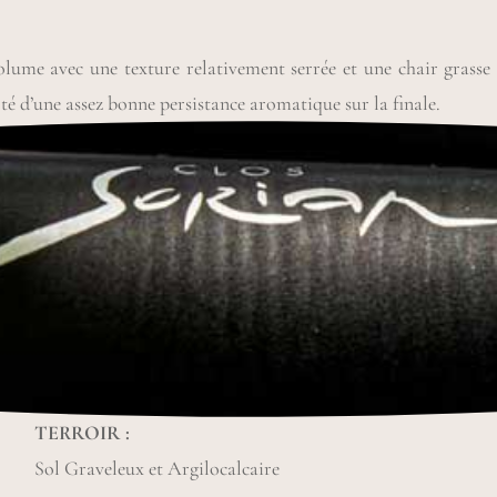
olume avec une texture relativement serrée et une chair grasse
oté d’une assez bonne persistance aromatique sur la finale.
TERROIR :
Sol Graveleux et Argilocalcaire