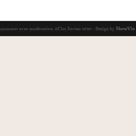
 consommer avec modération. ©Clos Sorian 2020 - Design by
ShowVin