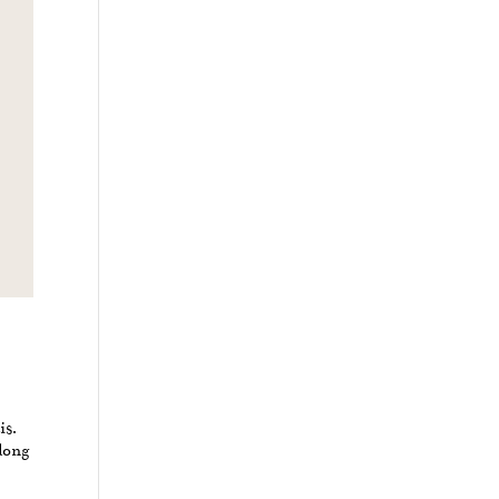
is.
 long